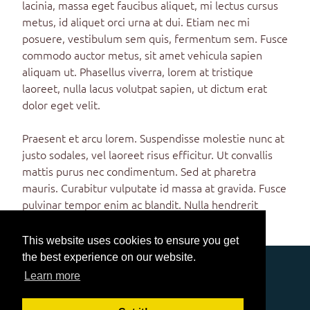
lacinia, massa eget faucibus aliquet, mi lectus cursus
metus, id aliquet orci urna at dui. Etiam nec mi
posuere, vestibulum sem quis, fermentum sem. Fusce
commodo auctor metus, sit amet vehicula sapien
aliquam ut. Phasellus viverra, lorem at tristique
laoreet, nulla lacus volutpat sapien, ut dictum erat
dolor eget velit.
Praesent et arcu lorem. Suspendisse molestie nunc at
justo sodales, vel laoreet risus efficitur. Ut convallis
mattis purus nec condimentum. Sed at pharetra
mauris. Curabitur vulputate id massa at gravida. Fusce
pulvinar tempor enim ac blandit. Nulla hendrerit
mollis odio eget convallis.
This website uses cookies to ensure you get
the best experience on our website.
TRAVEL
Learn more