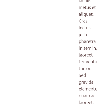
iaculis
metus et
aliquet.
Cras
lectus
justo,
pharetra
in sem in,
laoreet
fermentum
tortor.
Sed
gravida
elementum
quam ac
laoreet.