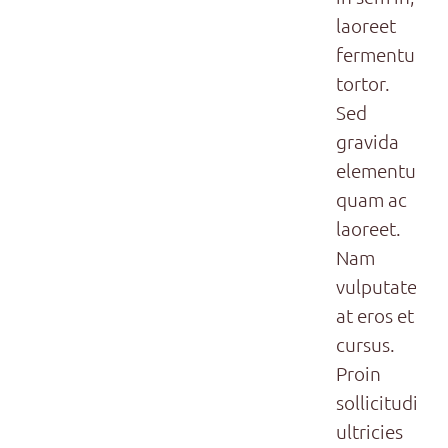
laoreet
fermentum
tortor.
Sed
gravida
elementum
quam ac
laoreet.
Nam
vulputate
at eros et
cursus.
Proin
sollicitudin
ultricies