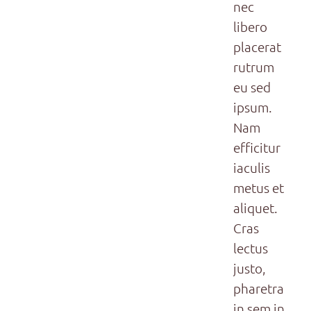
nec
libero
placerat
rutrum
eu sed
ipsum.
Nam
efficitur
iaculis
metus et
aliquet.
Cras
lectus
justo,
pharetra
in sem in,