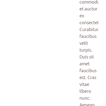
commodo,
et auctor
ex
consectetur.
Curabitur
faucibus
velit
turpis.
Duis sit
amet
faucibus
est. Cras
vitae
libero
nunc.
Aenean