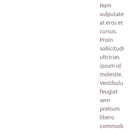
Nam
vulputate
at eros et
cursus.
Proin
sollicitudin
ultricies
ipsum id
molestie.
Vestibulum
feugiat
sem
pretium
libero
commodo,