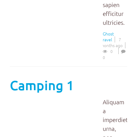
sapien
efficitur
ultricies.
Ghost
Travel
7
months ago
0
0
Camping 1
Aliquam
a
imperdiet
urna,