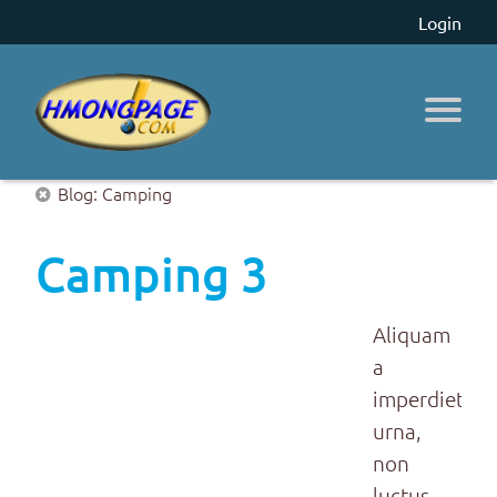
Login
Blog: Camping
Camping 3
Aliquam
a
imperdiet
urna,
non
luctus