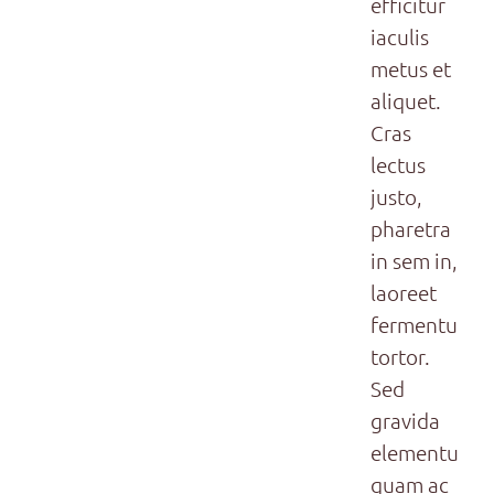
efficitur
iaculis
metus et
aliquet.
Cras
lectus
justo,
pharetra
in sem in,
laoreet
fermentum
tortor.
Sed
gravida
elementum
quam ac