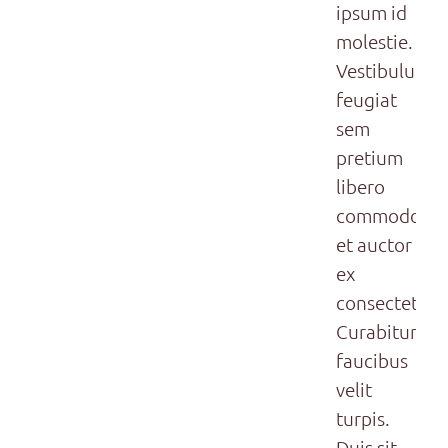
ipsum id
molestie.
Vestibulum
feugiat
sem
pretium
libero
commodo,
et auctor
ex
consectetur.
Curabitur
faucibus
velit
turpis.
Duis sit